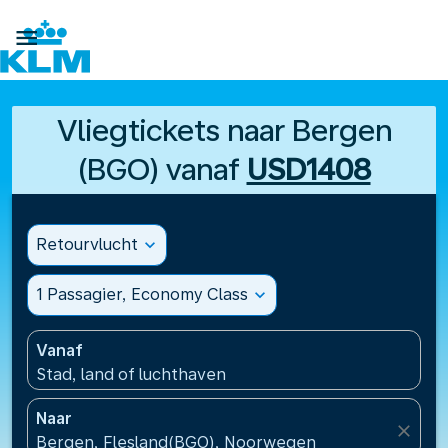

Vliegtickets naar Bergen
(BGO) vanaf
USD1408
Retourvlucht
expand_more
1 Passagier, Economy Class
expand_more
Vanaf
Stad, land of luchthaven
Naar
close
Bergen, Flesland(BGO), Noorwegen