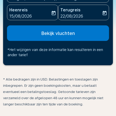
Heenreis
Terugreis
today
today
fc-booking-departure-date-aria-label
fc-booking-return-date-ari
15/08/2026
22/08/2026
Bekijk vluchten
*Het wijzigen van deze informatie kan resulteren in een
ander tarief
* Alle bedragen zijn in USD. Belastingen en toeslagen zijn
inbegrepen. Er zijn geen boekingskosten, maar u betaalt
eventueel een betalingstoeslag. Getoonde tarieven zijn
verzameld over de afgelopen 48 uur en kunnen mogelijk niet
langer beschikbaar zijn ten tijde van de boeking.