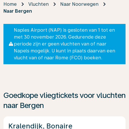
Home
Vluchten
Naar Noorwegen
Naar Bergen
Naples Airport (NAP) is gesloten van 1 tot en
met 30 november 2026. Gedurende deze
periode zijn er geen vluchten van of naar
Napels mogelijk. U kunt in plaats daarvan een
vlucht van of naar Rome (FCO) boeken.
Goedkope vliegtickets voor vluchten
naar Bergen
Kralendijk, Bonaire