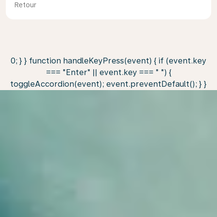
Retour
0; } } function handleKeyPress(event) { if (event.key
=== "Enter" || event.key === " ") {
toggleAccordion(event); event.preventDefault(); } }