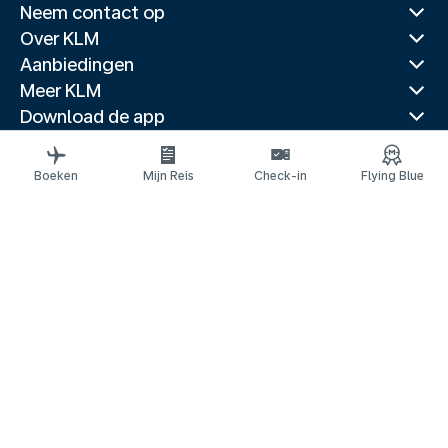
Neem contact op
Over KLM
Aanbiedingen
Meer KLM
Download de app
Gerelateerde websites
Reisgidsen
Boeken
Mijn Reis
Check-in
Flying Blue
Topbestemmingen
Populaire landen
Populaire routes
Juridische informatie
Privacyverklaring
Toegankelijkheidsverklaring
© 2026 KLM
Cookie-instellingen