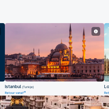
Istanbul
Istanbul
L
(Turkije)
*
Retour vanaf
Ret