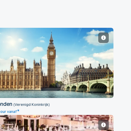
Londen
onden
(Verenigd Koninkrijk)
*
our vanaf