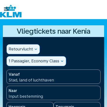

Vliegtickets naar Kenia
Retourvlucht
expand_more
1 Passagier, Economy Class
expand_more
Vanaf
Stad, land of luchthaven
Naar
Input bestemming
Heenreis
Terugreis