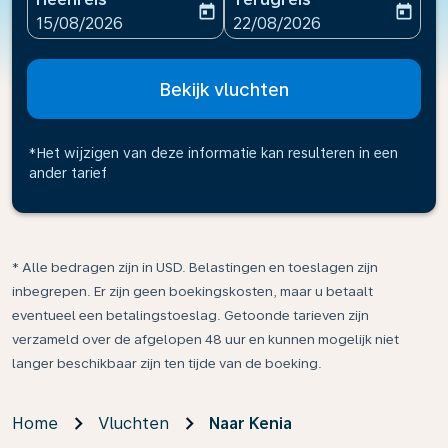
today
today
fc-booking-departure-date-aria-label
fc-booking-return-date-ari
15/08/2026
22/08/2026
Bekijk vluchten
*Het wijzigen van deze informatie kan resulteren in een
ander tarief
* Alle bedragen zijn in USD. Belastingen en toeslagen zijn
inbegrepen. Er zijn geen boekingskosten, maar u betaalt
eventueel een betalingstoeslag. Getoonde tarieven zijn
verzameld over de afgelopen 48 uur en kunnen mogelijk niet
langer beschikbaar zijn ten tijde van de boeking.
Home
Vluchten
Naar Kenia