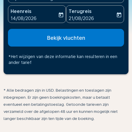
Heenreis
Terugreis
today
today
fc-booking-departure-date-aria-label
fc-booking-return-date-ari
14/08/2026
21/08/2026
Bekijk vluchten
*Het wijzigen van deze informatie kan resulteren in een
ander tarief
* Alle bedragen zijn in USD. Belastingen en toeslagen zijn
inbegrepen. Er zijn geen boekingskosten, maar u betaalt
eventueel een betalingstoeslag. Getoonde tarieven zijn
verzameld over de afgelopen 48 uur en kunnen mogelijk niet
langer beschikbaar zijn ten tijde van de boeking.