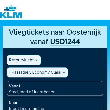

Vliegtickets naar Oostenrijk
vanaf
USD1244
Retourvlucht
expand_more
1 Passagier, Economy Class
expand_more
Vanaf
Stad, land of luchthaven
Naar
Input bestemming