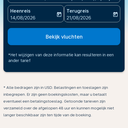
Heenreis
Terugreis
today
today
fc-booking-departure-date-aria-label
fc-booking-return-date-ari
14/08/2026
21/08/2026
Bekijk vluchten
*Het wijzigen van deze informatie kan resulteren in een
ander tarief
* Alle bedragen zijn in USD. Belastingen en toeslagen zijn
inbegrepen. Er zijn geen boekingskosten, maar u betaalt
eventueel een betalingstoeslag. Getoonde tarieven zijn
verzameld over de afgelopen 48 uur en kunnen mogelijk niet
langer beschikbaar zijn ten tijde van de boeking.