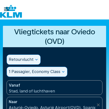

Vliegtickets naar Oviedo
(OVD)
Retourvlucht
expand_more
1 Passagier, Economy Class
expand_more
Vanaf
Stad, land of luchthaven
Naar
close
Asturië-Oviedo, Asturië Airport(OVD), Spanje