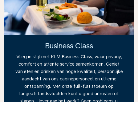
Business Class
Vlieg in stijl met KLM Business Class, waar privacy,
comfort en attente service samenkomen. Geniet
van eten en drinken van hoge kwaliteit, persoonlijke
aandacht van ons cabinepersoneel en ultieme
ontspanning. Met onze full-flat stoelen op
langeafstandsvluchten kunt u goed uitrusten of
slapen. Liever aan het werk? Geen probleem, u
heeft alle ruimte. Boek vandaag nog uw Business
Class-ticket en ervaar het KLM-verschil.
Link