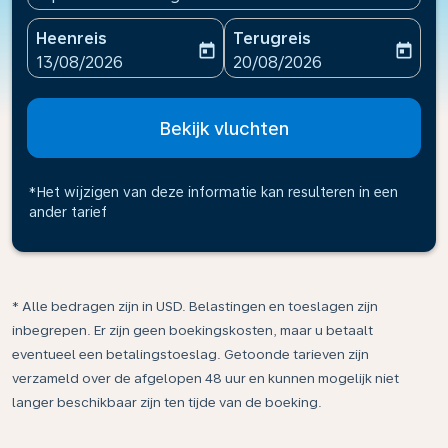
Heenreis
Terugreis
today
today
fc-booking-departure-date-aria-label
fc-booking-return-date-ari
13/08/2026
20/08/2026
Bekijk vluchten
*Het wijzigen van deze informatie kan resulteren in een
ander tarief
* Alle bedragen zijn in USD. Belastingen en toeslagen zijn
inbegrepen. Er zijn geen boekingskosten, maar u betaalt
eventueel een betalingstoeslag. Getoonde tarieven zijn
verzameld over de afgelopen 48 uur en kunnen mogelijk niet
langer beschikbaar zijn ten tijde van de boeking.