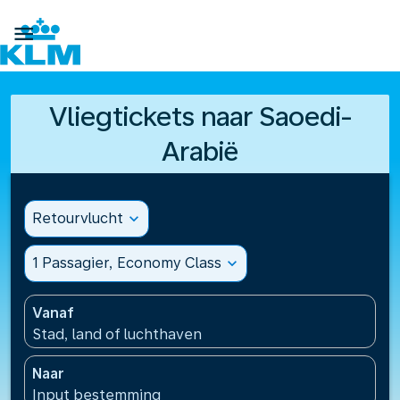

Vliegtickets naar Saoedi-
Arabië
Retourvlucht
expand_more
1 Passagier, Economy Class
expand_more
Vanaf
Stad, land of luchthaven
Naar
Input bestemming