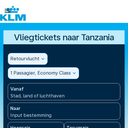

Vliegtickets naar Tanzania
Retourvlucht
expand_more
1 Passagier, Economy Class
expand_more
Vanaf
Stad, land of luchthaven
Naar
Input bestemming
Heenreis
Terugreis