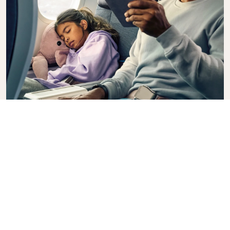
Premium Comfort Class
Op zoek naar extra keuze, gemak en comfort
tijdens een intercontinentale vlucht? Upgrade naar
onze Premium Comfort Class en geniet van een
ruime, exclusieve cabine. Neem plaats in een stoel
met extra beenruimte en een grotere rugleuning,
zodat u tijdens uw vlucht gemakkelijk kunt
ontspannen. In Premium Comfort Class geniet u van