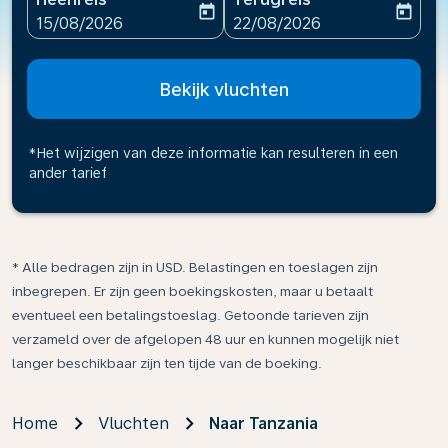
today
today
fc-booking-departure-date-aria-label
fc-booking-return-date-ari
15/08/2026
22/08/2026
Bekijk vluchten
*Het wijzigen van deze informatie kan resulteren in een
ander tarief
* Alle bedragen zijn in USD. Belastingen en toeslagen zijn
inbegrepen. Er zijn geen boekingskosten, maar u betaalt
eventueel een betalingstoeslag. Getoonde tarieven zijn
verzameld over de afgelopen 48 uur en kunnen mogelijk niet
langer beschikbaar zijn ten tijde van de boeking.
Home
Vluchten
Naar Tanzania