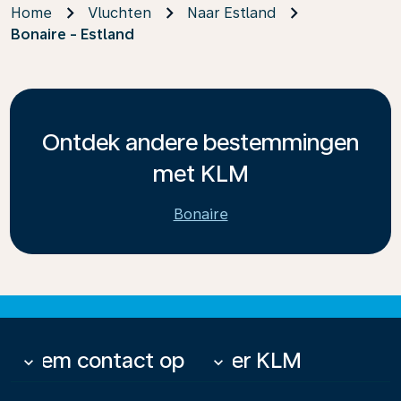
Home
Vluchten
Naar Estland
Bonaire - Estland
Ontdek andere bestemmingen
met KLM
Bonaire
Neem contact op
Over KLM
keyboard_arrow_down
keyboard_arrow_down