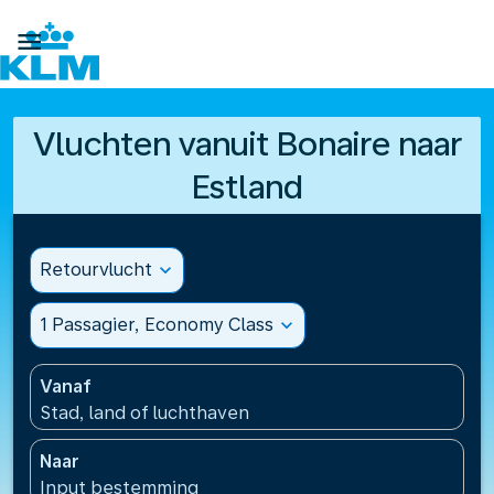

Vluchten vanuit Bonaire naar
Estland
Retourvlucht
expand_more
1 Passagier, Economy Class
expand_more
Vanaf
Stad, land of luchthaven
Naar
Input bestemming