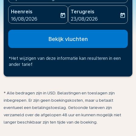
Heenreis
Terugreis
today
today
fc-booking-departure-date-aria-label
fc-booking-return-date-ari
16/08/2026
23/08/2026
Bekijk vluchten
*Het wijzigen van deze informatie kan resulteren in een
ander tarief
* Alle bedragen zijn in USD. Belastingen en toeslagen zijn
inbegrepen. Er zijn geen boekingskosten, maar u betaalt
eventueel een betalingstoeslag. Getoonde tarieven zijn
verzameld over de afgelopen 48 uur en kunnen mogelijk niet
langer beschikbaar zijn ten tijde van de boeking.