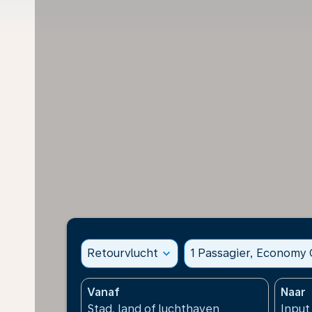
Retourvlucht
expand_more
1 Passagier, Economy 
Vanaf
Naar