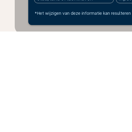
*Het wijzigen van deze informatie kan resulteren 
* Alle bedragen zijn in USD. Belastingen en toeslage
verzameld over de afgelopen 48 uur en kunnen mogelij
Home
Vluchten
Naar Namibië