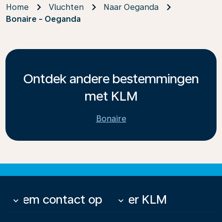
Home
Vluchten
Naar Oeganda
Bonaire - Oeganda
Ontdek andere bestemmingen
met KLM
Bonaire
Neem contact op
Over KLM
keyboard_arrow_down
keyboard_arrow_down