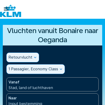

Vluchten vanuit Bonaire naar
Oeganda
Retourvlucht
expand_more
1 Passagier, Economy Class
expand_more
Vanaf
Stad, land of luchthaven
Naar
Input bestemming