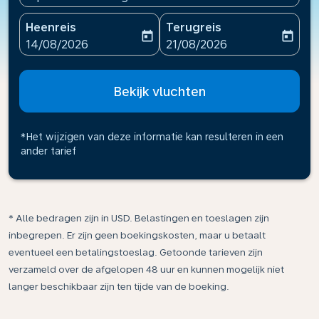
Heenreis
Terugreis
today
today
fc-booking-departure-date-aria-label
fc-booking-return-date-ari
14/08/2026
21/08/2026
Bekijk vluchten
*Het wijzigen van deze informatie kan resulteren in een
ander tarief
* Alle bedragen zijn in USD. Belastingen en toeslagen zijn
inbegrepen. Er zijn geen boekingskosten, maar u betaalt
eventueel een betalingstoeslag. Getoonde tarieven zijn
verzameld over de afgelopen 48 uur en kunnen mogelijk niet
langer beschikbaar zijn ten tijde van de boeking.