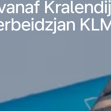
vanaf Kralendij
erbeidzjan KLM