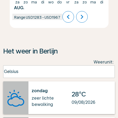
za
zo
ma
di
wo
do
vr
za
zo
ma
di
wo
AUG.
chevron_left
chevron_right
Range
USD1283
-
USD1967
Het weer in Berlijn
Weerunit
:
Weather unit option Celsius Selected
Celsius
keyboard_arrow_down
zondag
28°C
zeer lichte
09/08/2026
bewolking