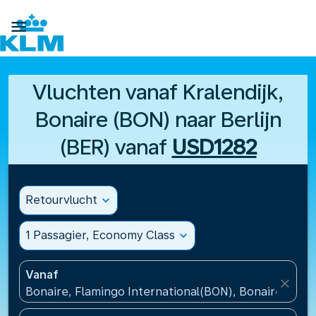

Vluchten vanaf Kralendijk,
Bonaire (BON) naar Berlijn
(BER) vanaf
USD1282
Retourvlucht
expand_more
1 Passagier, Economy Class
expand_more
Vanaf
close
Bonaire, Flamingo International(BON), Bonaire, St Eu