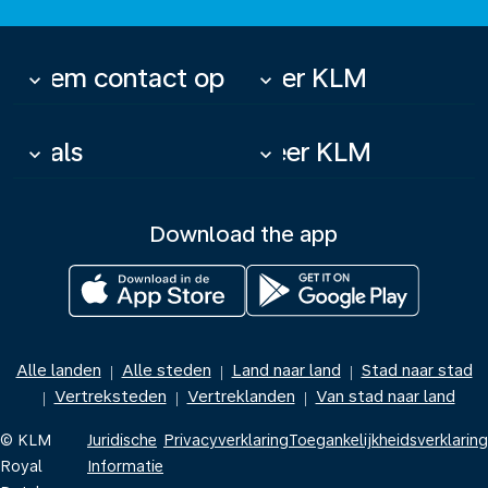
Neem contact op
Over KLM
keyboard_arrow_down
keyboard_arrow_down
Deals
Meer KLM
keyboard_arrow_down
keyboard_arrow_down
Download the app
Alle landen
Alle steden
Land naar land
Stad naar stad
|
|
|
Vertreksteden
Vertreklanden
Van stad naar land
|
|
|
© KLM
Juridische
Privacyverklaring
Toegankelijkheidsverklaring
Royal
Informatie