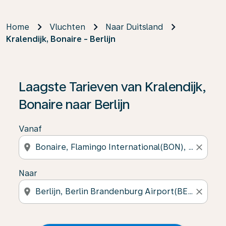
Home
Vluchten
Naar Duitsland
Kralendijk, Bonaire - Berlijn
Laagste Tarieven van Kralendijk,
Bonaire naar Berlijn
Vanaf
location_on
close
Naar
location_on
close