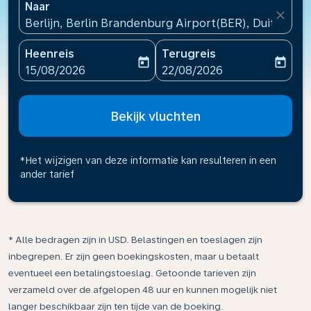
Naar
close
Berlijn, Berlin Brandenburg Airport(BER), Duitsland
Heenreis
Terugreis
today
today
fc-booking-departure-date-aria-label
fc-booking-return-date-ari
15/08/2026
22/08/2026
Bekijk vluchten
*Het wijzigen van deze informatie kan resulteren in een
ander tarief
* Alle bedragen zijn in USD. Belastingen en toeslagen zijn
inbegrepen. Er zijn geen boekingskosten, maar u betaalt
eventueel een betalingstoeslag. Getoonde tarieven zijn
verzameld over de afgelopen 48 uur en kunnen mogelijk niet
langer beschikbaar zijn ten tijde van de boeking.