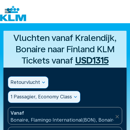

Vluchten vanaf Kralendijk,
Bonaire naar Finland KLM
Tickets vanaf
USD1315
Retourvlucht
expand_more
1 Passagier, Economy Class
expand_more
Vanaf
close
Bonaire, Flamingo International(BON), Bonaire, St Eu