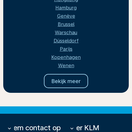
Hamburg
Genève
Brussel
Warschau
Düsseldorf
Parijs
Kopenhagen
Wenen
Bekijk meer
Neem contact op
Over KLM
keyboard_arrow_down
keyboard_arrow_down