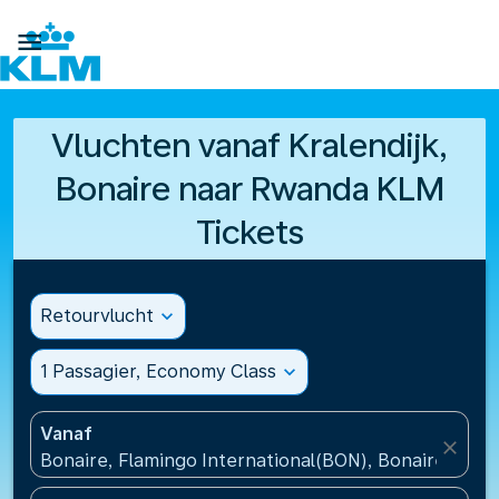

Vluchten vanaf Kralendijk,
Bonaire naar Rwanda KLM
Tickets
Retourvlucht
expand_more
1 Passagier, Economy Class
expand_more
Vanaf
close
Bonaire, Flamingo International(BON), Bonaire, St Eu