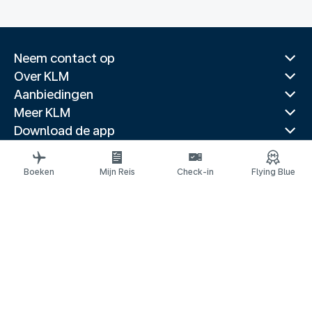
Neem contact op
Over KLM
Aanbiedingen
Meer KLM
Download de app
Gerelateerde websites
Reisgidsen
Boeken
Mijn Reis
Check-in
Flying Blue
Topbestemmingen
Populaire landen
Populaire routes
Juridische informatie
Privacyverklaring
Toegankelijkheidsverklaring
© 2026 KLM