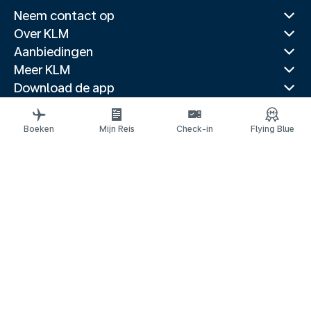
Neem contact op
Over KLM
Aanbiedingen
Meer KLM
Download de app
Gerelateerde websites
Reisgidsen
Boeken
Mijn Reis
Check-in
Flying Blue
Topbestemmingen
Populaire landen
Populaire routes
Juridische informatie
Privacyverklaring
Toegankelijkheidsverklaring
© 2026 KLM
Cookie-instellingen