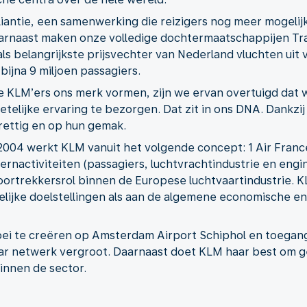
liantie, een samenwerking die reizigers nog meer mogelij
rnaast maken onze volledige dochtermaatschappijen Tran
ls belangrijkste prijsvechter van Nederland vluchten ui
ijna 9 miljoen passagiers.
 KLM’ers ons merk vormen, zijn we ervan overtuigd dat 
etelijke ervaring te bezorgen. Dat zit in ons DNA. Dankz
prettig en op hun gemak.
n 2004 werkt KLM vanuit het volgende concept: 1 Air Fra
ernactiviteiten (passagiers, luchtvrachtindustrie en en
ortrekkersrol binnen de Europese luchtvaartindustrie. 
lijke doelstellingen als aan de algemene economische en 
ei te creëren op Amsterdam Airport Schiphol en toegang 
aar netwerk vergroot. Daarnaast doet KLM haar best om 
innen de sector.