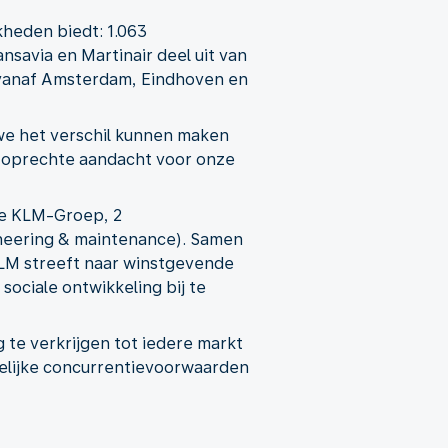
kheden biedt: 1.063
savia en Martinair deel uit van
t vanaf Amsterdam, Eindhoven en
we het verschil kunnen maken
ij oprechte aandacht voor onze
nce KLM-Groep, 2
gineering & maintenance). Samen
KLM streeft naar winstgevende
sociale ontwikkeling bij te
te verkrijgen tot iedere markt
gelijke concurrentievoorwaarden