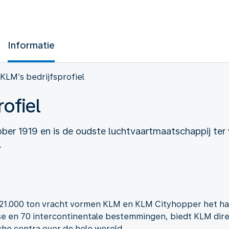
Informatie
KLM’s bedrijfsprofiel
ofiel
er 1919 en is de oudste luchtvaartmaatschappij ter 
.
 621.000 ton vracht vormen KLM en KLM Cityhopper het ha
 en 70 intercontinentale bestemmingen, biedt KLM dir
he centra over de hele wereld.