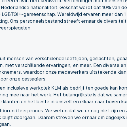
t creëren van betekenisvolle verbindingen met mensen ov
-Nederlandse nationaliteit. Geschat wordt dat 10% van d
 de LGBTQI+-gemeenschap. Wereldwijd ervaren meer dan 1
ing. Ons personeelsbestand streeft ernaar de diversiteit
weerspiegelen.
it mensen van verschillende leeftijden, geslachten, gea
 met verschillende ervaringen, en meer. Een diverse en i
knemers, waardoor onze medewerkers uitstekende klant
oor onze passagiers.
en inclusieve werkplek KLM als bedrijf ten goede kan k
ing mee naar het werk. Het belangrijkste is dat we samen
 klanten en het beste in onszelf en elkaar naar boven ku
rtdurend leerproces. We weten dat we er nog niet zijn en 
blijft doorgaan. Daarom streven we ernaar om dagelijks in
gaan.