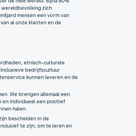
er de hele wereld. Bijna 80%
e wereldbevolking zich
 miljard mensen een vorm van
 van al onze klanten en de
ardheden, etnisch-culturele
nclusieve bedrijfscultuur
enservice kunnen leveren en de
omen. We brengen allemaal een
 en individueel een positief
nnen halen.
zijn bescheiden in de
clusief te zijn, om te leren en