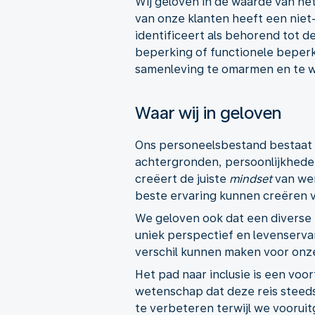
Wij geloven in de waarde van he
van onze klanten heeft een niet
identificeert als behorend tot
beperking of functionele beperk
samenleving te omarmen en te 
Waar wij in geloven
Ons personeelsbestand bestaat u
achtergronden, persoonlijkheden,
creëert de juiste
mindset
van wer
beste ervaring kunnen creëren v
We geloven ook dat een diverse 
uniek perspectief en levenservar
verschil kunnen maken voor onze
Het pad naar inclusie is een voo
wetenschap dat deze reis steeds 
te verbeteren terwijl we vooruit