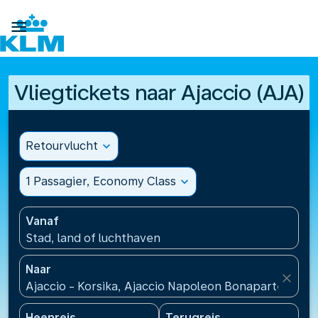

Vliegtickets naar Ajaccio (AJA)
Retourvlucht
expand_more
1 Passagier, Economy Class
expand_more
Vanaf
Stad, land of luchthaven
Naar
close
Ajaccio - Korsika, Ajaccio Napoleon Bonaparte Airpo
Heenreis
Terugreis