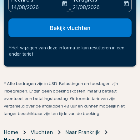
today
today
fc-booking-departure-date-aria-label
fc-booking-return-date-ari
14/08/2026
21/08/2026
Bekijk vluchten
*Het wijzigen van deze informatie kan resulteren in een
ander tarief
* Alle bedragen zijn in USD. Belastingen en toeslagen zijn
inbegrepen. Er zijn geen boekingskosten, maar u betaalt
eventueel een betalingstoeslag. Getoonde tarieven zijn
verzameld over de afgelopen 48 uur en kunnen mogelijk niet
langer beschikbaar zijn ten tijde van de boeking.
Home
Vluchten
Naar Frankrijk
Naar Ajaccio