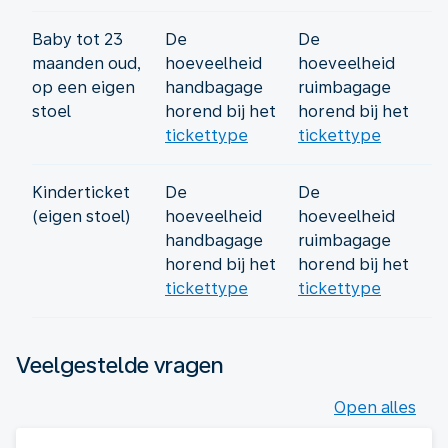
Baby tot 23
De
De
maanden oud,
hoeveelheid
hoeveelheid
op een eigen
handbagage
ruimbagage
stoel
horend bij het
horend bij het
tickettype
tickettype
Kinderticket
De
De
(eigen stoel)
hoeveelheid
hoeveelheid
handbagage
ruimbagage
horend bij het
horend bij het
tickettype
tickettype
Veelgestelde vragen
Open alles