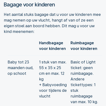
Bagage voor kinderen
Het aantal stuks bagage dat u voor uw kinderen mee
mag nemen op uw vlucht, hangt af van of ze een
eigen stoel aan boord hebben. Dit mag u voor uw
kind meenemen:
Handbagage
Ruimbagage
voor kinderen
voor kinderen
Baby tot 23
1 stuk van max.
Basic of Light
maanden oud,
55 x 35 x 25
ticket: geen
op schoot
cm en max. 12
ruimbagage.
kg
Andere
+ Babyvoeding
tickettypes: 1
voor tijdens de
stuk
vlucht
ruimbagage
van max. 10 kg.