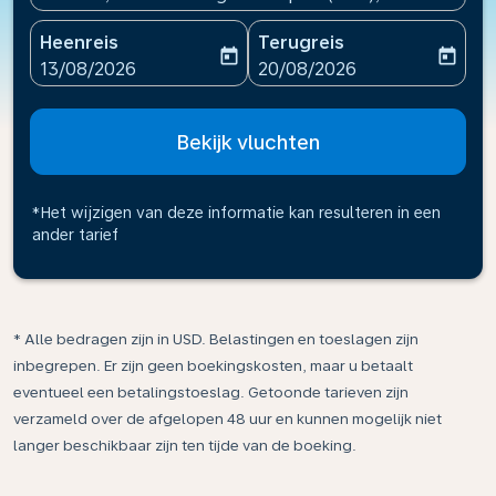
Heenreis
Terugreis
today
today
fc-booking-departure-date-aria-label
fc-booking-return-date-ari
13/08/2026
20/08/2026
Bekijk vluchten
*Het wijzigen van deze informatie kan resulteren in een
ander tarief
* Alle bedragen zijn in USD. Belastingen en toeslagen zijn
inbegrepen. Er zijn geen boekingskosten, maar u betaalt
eventueel een betalingstoeslag. Getoonde tarieven zijn
verzameld over de afgelopen 48 uur en kunnen mogelijk niet
langer beschikbaar zijn ten tijde van de boeking.