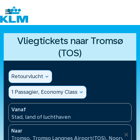

Vliegtickets naar Tromsø
(TOS)
Retourvlucht
expand_more
1 Passagier, Economy Class
expand_more
Vanaf
Stad, land of luchthaven
Naar
close
Tromso, Tromso Langnes Airport(TOS), Noorwegen