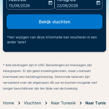
today
today
fc-booking-departure-date-aria-label
fc-booking-return-date-ari
15/08/2026
22/08/2026
Bekijk vluchten
*Het wijzigen van deze informatie kan resulteren in een
ander tarief
* Alle bedragen zijn in USD. Belastingen en toeslagen zijn
inbegrepen. Er zijn geen boekingskosten, maar u betaalt
eventueel een betalingstoeslag. Getoonde tarieven zijn
verzameld over de afgelopen 48 uur en kunnen mogelijk niet
langer beschikbaar zijn ten tijde van de boeking.
Home
Vluchten
Naar Tunesië
Naar Tunis