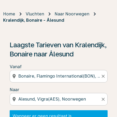
Home
Vluchten
Naar Noorwegen
Kralendijk, Bonaire - Ålesund
Wanneer er geen resultaat is gevonden, klik dan op ‘V
Laagste Tarieven van Kralendijk,
Bonaire naar Ålesund
Vanaf
location_on
close
Naar
location_on
close
Wanneer er geen resultaat is