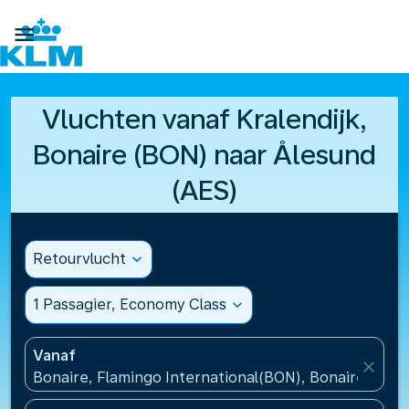

Vluchten vanaf Kralendijk,
Bonaire (BON) naar Ålesund
(AES)
Retourvlucht
expand_more
1 Passagier, Economy Class
expand_more
Vanaf
close
Bonaire, Flamingo International(BON), Bonaire, St Eu