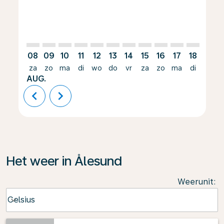
08
09
10
11
12
13
14
15
16
17
18
19
za
zo
ma
di
wo
do
vr
za
zo
ma
di
wo
AUG.
chevron_left
chevron_right
Het weer in Ålesund
Weerunit
:
Weather unit option Celsius Selected
Celsius
keyboard_arrow_down