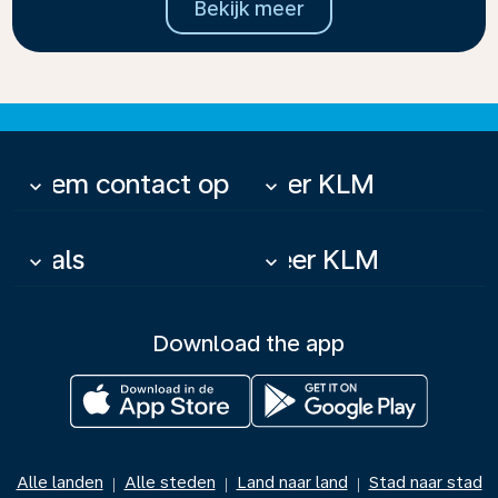
Bekijk meer
Neem contact op
Over KLM
keyboard_arrow_down
keyboard_arrow_down
Deals
Meer KLM
keyboard_arrow_down
keyboard_arrow_down
Download the app
Alle landen
Alle steden
Land naar land
Stad naar stad
|
|
|