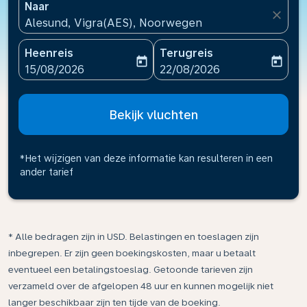
Naar
close
Alesund, Vigra(AES), Noorwegen
Heenreis
Terugreis
today
today
fc-booking-departure-date-aria-label
fc-booking-return-date-ari
15/08/2026
22/08/2026
Bekijk vluchten
*Het wijzigen van deze informatie kan resulteren in een
ander tarief
* Alle bedragen zijn in USD. Belastingen en toeslagen zijn
inbegrepen. Er zijn geen boekingskosten, maar u betaalt
eventueel een betalingstoeslag. Getoonde tarieven zijn
verzameld over de afgelopen 48 uur en kunnen mogelijk niet
langer beschikbaar zijn ten tijde van de boeking.