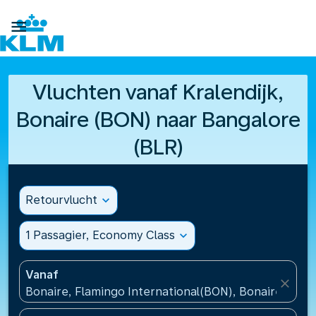

Vluchten vanaf Kralendijk,
Bonaire (BON) naar Bangalore
(BLR)
Retourvlucht
expand_more
1 Passagier, Economy Class
expand_more
Vanaf
close
Bonaire, Flamingo International(BON), Bonaire, St Eu