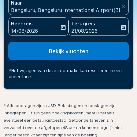
Naar
close
Bengaluru, Bengaluru International Airport(BLR), Ind
Heenreis
Terugreis
today
today
fc-booking-departure-date-aria-label
fc-booking-return-date-ari
14/08/2026
21/08/2026
Bekijk vluchten
*Het wijzigen van deze informatie kan resulteren in een
ander tarief
* Alle bedragen zijn in USD. Belastingen en toeslagen zijn
inbegrepen. Er zijn geen boekingskosten, maar u betaalt
eventueel een betalingstoeslag. Getoonde tarieven zijn
verzameld over de afgelopen 48 uur en kunnen mogelijk niet
langer beschikbaar zijn ten tijde van de boeking.