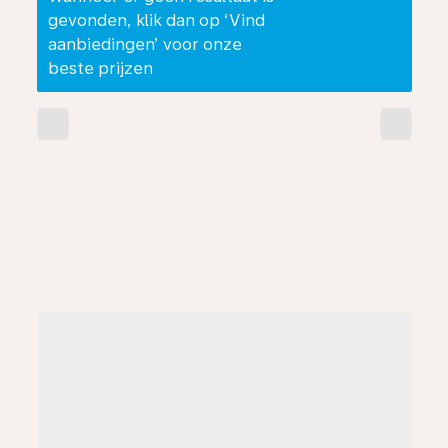
gevonden, klik dan op ‘Vind
aanbiedingen’ voor onze
beste prijzen
chevron_left
chevron_right