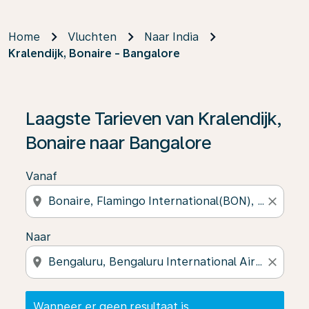
Home
Vluchten
Naar India
Kralendijk, Bonaire - Bangalore
Wanneer er geen resultaat is gevonden, klik dan op ‘V
Laagste Tarieven van Kralendijk,
Bonaire naar Bangalore
Vanaf
location_on
close
Naar
location_on
close
Wanneer er geen resultaat is