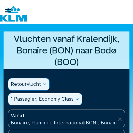

Vluchten vanaf Kralendijk,
Bonaire (BON) naar Bodø
(BOO)
Retourvlucht
expand_more
1 Passagier, Economy Class
expand_more
Vanaf
close
Bonaire, Flamingo International(BON), Bonaire, St Eu