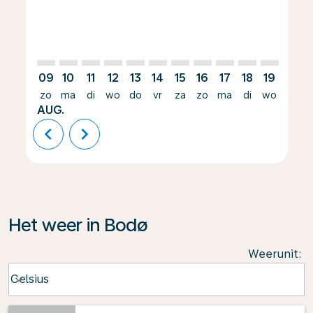
09
10
11
12
13
14
15
16
17
18
19
20
zo
ma
di
wo
do
vr
za
zo
ma
di
wo
do
AUG.
chevron_left
chevron_right
Het weer in Bodø
Weerunit
:
Weather unit option Celsius Selected
Celsius
keyboard_arrow_down