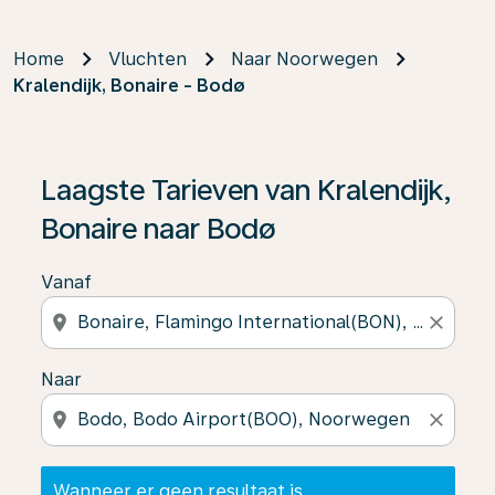
Home
Vluchten
Naar Noorwegen
Kralendijk, Bonaire - Bodø
Wanneer er geen resultaat is gevonden, klik dan op ‘V
Laagste Tarieven van Kralendijk,
Bonaire naar Bodø
Vanaf
location_on
close
Naar
location_on
close
Wanneer er geen resultaat is