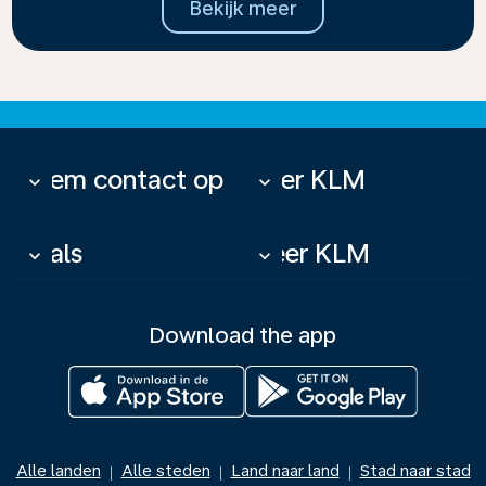
Bekijk meer
Neem contact op
Over KLM
keyboard_arrow_down
keyboard_arrow_down
Deals
Meer KLM
keyboard_arrow_down
keyboard_arrow_down
Download the app
Alle landen
Alle steden
Land naar land
Stad naar stad
|
|
|