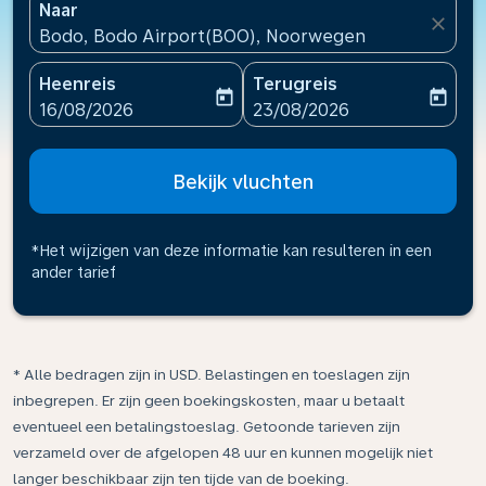
Naar
close
Bodo, Bodo Airport(BOO), Noorwegen
Heenreis
Terugreis
today
today
fc-booking-departure-date-aria-label
fc-booking-return-date-ari
16/08/2026
23/08/2026
Bekijk vluchten
*Het wijzigen van deze informatie kan resulteren in een
ander tarief
* Alle bedragen zijn in USD. Belastingen en toeslagen zijn
inbegrepen. Er zijn geen boekingskosten, maar u betaalt
eventueel een betalingstoeslag. Getoonde tarieven zijn
verzameld over de afgelopen 48 uur en kunnen mogelijk niet
langer beschikbaar zijn ten tijde van de boeking.