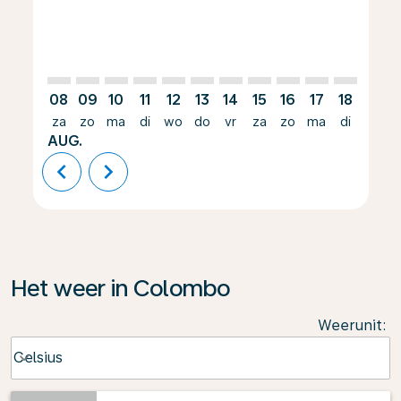
08
09
10
11
12
13
14
15
16
17
18
19
za
zo
ma
di
wo
do
vr
za
zo
ma
di
wo
AUG.
chevron_left
chevron_right
Het weer in Colombo
Weerunit
:
Weather unit option Celsius Selected
Celsius
keyboard_arrow_down