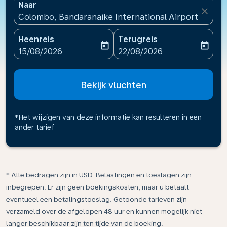
Naar
close
Colombo, Bandaranaike International Airport(CMB), 
Heenreis
Terugreis
today
today
fc-booking-departure-date-aria-label
fc-booking-return-date-ari
15/08/2026
22/08/2026
Bekijk vluchten
*Het wijzigen van deze informatie kan resulteren in een
ander tarief
* Alle bedragen zijn in USD. Belastingen en toeslagen zijn
inbegrepen. Er zijn geen boekingskosten, maar u betaalt
eventueel een betalingstoeslag. Getoonde tarieven zijn
verzameld over de afgelopen 48 uur en kunnen mogelijk niet
langer beschikbaar zijn ten tijde van de boeking.