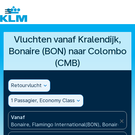

Vluchten vanaf Kralendijk,
Bonaire (BON) naar Colombo
(CMB)
Retourvlucht
expand_more
1 Passagier, Economy Class
expand_more
Vanaf
close
Bonaire, Flamingo International(BON), Bonaire, St Eu