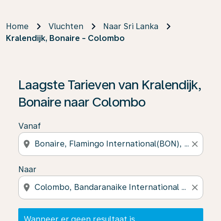
Home
Vluchten
Naar Sri Lanka
Kralendijk, Bonaire - Colombo
Wanneer er geen resultaat is gevonden, klik dan op ‘V
Laagste Tarieven van Kralendijk,
Bonaire naar Colombo
Vanaf
location_on
close
Naar
location_on
close
Wanneer er geen resultaat is