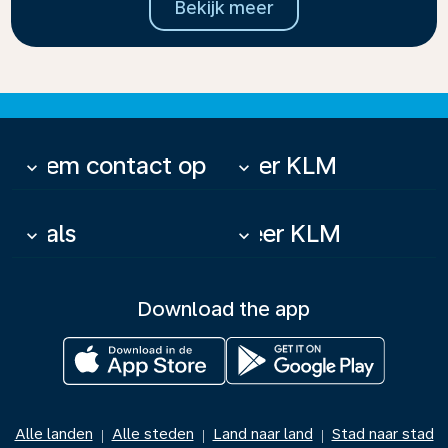
Bekijk meer
Neem contact op
Over KLM
keyboard_arrow_down
keyboard_arrow_down
Deals
Meer KLM
keyboard_arrow_down
keyboard_arrow_down
Download the app
Alle landen
Alle steden
Land naar land
Stad naar stad
|
|
|