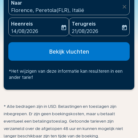
Naar
close
Florence, Peretola(FLR), Italië
Heenreis
Terugreis
today
today
fc-booking-departure-date-aria-label
fc-booking-return-date-ari
14/08/2026
21/08/2026
Bekijk vluchten
*Het wijzigen van deze informatie kan resulteren in een
ander tarief
* Alle bedragen zijn in USD. Belastingen en toeslagen zijn
inbegrepen. Er zijn geen boekingskosten, maar u betaalt
eventueel een betalingstoeslag. Getoonde tarieven zijn
verzameld over de afgelopen 48 uur en kunnen mogelijk niet
langer beschikbaar zijn ten tijde van de boeking.