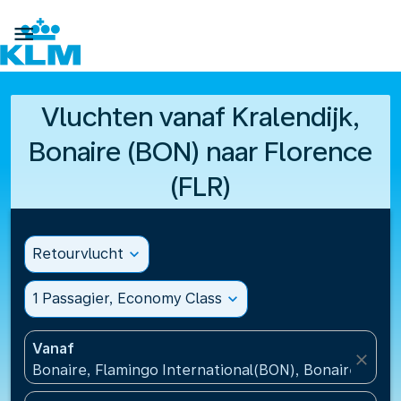

Vluchten vanaf Kralendijk,
Bonaire (BON) naar Florence
(FLR)
Retourvlucht
expand_more
1 Passagier, Economy Class
expand_more
Vanaf
close
Bonaire, Flamingo International(BON), Bonaire, St Eu