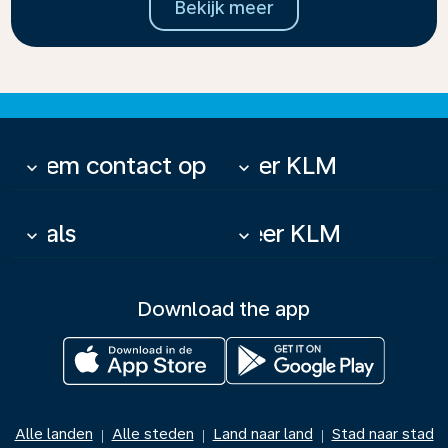
Bekijk meer
Neem contact op
Over KLM
keyboard_arrow_down
keyboard_arrow_down
Deals
Meer KLM
keyboard_arrow_down
keyboard_arrow_down
Download the app
Alle landen
Alle steden
Land naar land
Stad naar stad
|
|
|