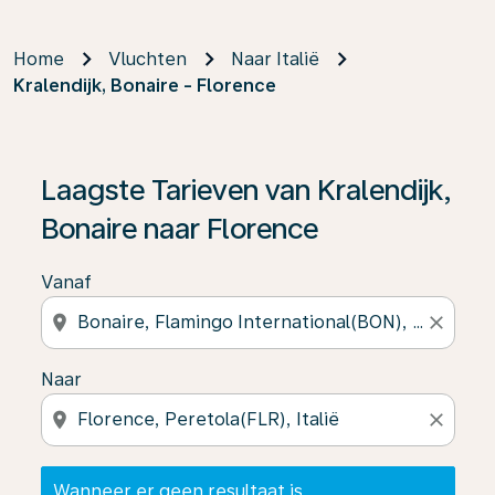
Home
Vluchten
Naar Italië
Kralendijk, Bonaire - Florence
Wanneer er geen resultaat is gevonden, klik dan op ‘V
Laagste Tarieven van Kralendijk,
Bonaire naar Florence
Vanaf
location_on
close
Naar
location_on
close
Wanneer er geen resultaat is