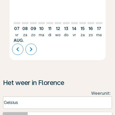
07
08
09
10
11
12
13
14
15
16
17
18
vr
za
zo
ma
di
wo
do
vr
za
zo
ma
di
AUG.
chevron_left
chevron_right
Het weer in Florence
Weerunit
:
Weather unit option Celsius Selected
Celsius
keyboard_arrow_down