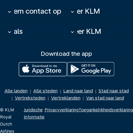
Neem contact op
Over KLM
keyboard_arrow_down
keyboard_arrow_down
Deals
Meer KLM
keyboard_arrow_down
keyboard_arrow_down
Download the app
Alle landen
Alle steden
Land naar land
Stad naar stad
|
|
|
Vertreksteden
Vertreklanden
Van stad naar land
|
|
|
© KLM
Juridische
Privacyverklaring
Toegankelijkheidsverklaring
Royal
Informatie
Dutch
Airlines