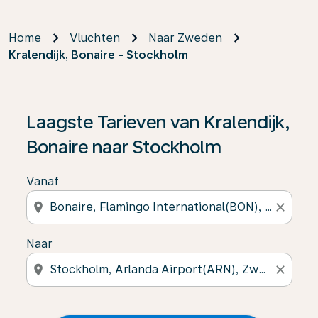
Home
Vluchten
Naar Zweden
Kralendijk, Bonaire - Stockholm
Laagste Tarieven van Kralendijk,
Bonaire naar Stockholm
Vanaf
location_on
close
Naar
location_on
close