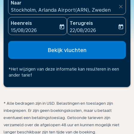
Naar
close
Stockholm, Arlanda Airport(ARN), Zweden
Heenreis
Terugreis
today
today
fc-booking-departure-date-aria-label
fc-booking-return-date-ari
15/08/2026
22/08/2026
Bekijk vluchten
*Het wijzigen van deze informatie kan resulteren in een
ander tarief
* Alle bedragen zijn in USD. Belastingen en toeslagen zijn
inbegrepen. Er zijn geen boekingskosten, maar u betaalt
eventueel een betalingstoeslag. Getoonde tarieven zijn
verzameld over de afgelopen 48 uur en kunnen mogelijk niet
langer beschikbaar zijn ten tijde van de boeking.