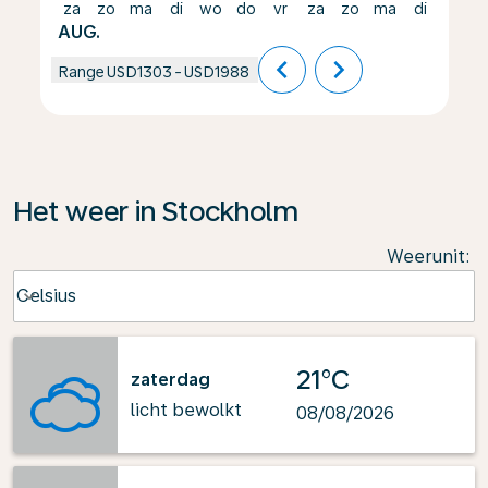
za
zo
ma
di
wo
do
vr
za
zo
ma
di
wo
AUG.
chevron_left
chevron_right
Range
USD1303
-
USD1988
Het weer in Stockholm
Weerunit
:
Weather unit option Celsius Selected
Celsius
keyboard_arrow_down
21°C
zaterdag
licht bewolkt
08/08/2026