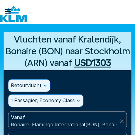

Vluchten vanaf Kralendijk,
Bonaire (BON) naar Stockholm
(ARN) vanaf
USD1303
Retourvlucht
expand_more
1 Passagier, Economy Class
expand_more
Vanaf
close
Bonaire, Flamingo International(BON), Bonaire, St Eu