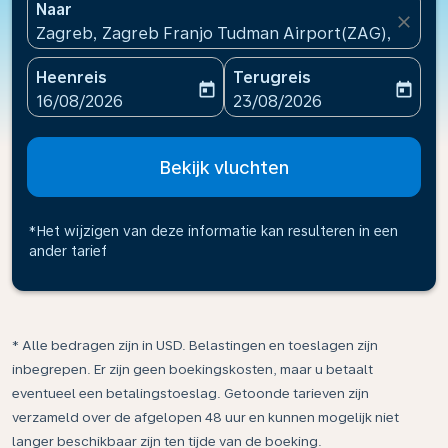
Naar
close
Zagreb, Zagreb Franjo Tudman Airport(ZAG), Kroati
Heenreis
Terugreis
today
today
fc-booking-departure-date-aria-label
fc-booking-return-date-ari
16/08/2026
23/08/2026
Bekijk vluchten
*Het wijzigen van deze informatie kan resulteren in een
ander tarief
* Alle bedragen zijn in USD. Belastingen en toeslagen zijn
inbegrepen. Er zijn geen boekingskosten, maar u betaalt
eventueel een betalingstoeslag. Getoonde tarieven zijn
verzameld over de afgelopen 48 uur en kunnen mogelijk niet
langer beschikbaar zijn ten tijde van de boeking.