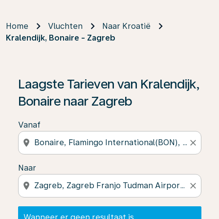
Home
Vluchten
Naar Kroatië
Kralendijk, Bonaire - Zagreb
Wanneer er geen resultaat is gevonden, klik dan op ‘V
Laagste Tarieven van Kralendijk,
Bonaire naar Zagreb
Vanaf
location_on
close
Naar
location_on
close
Wanneer er geen resultaat is