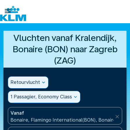

Vluchten vanaf Kralendijk,
Bonaire (BON) naar Zagreb
(ZAG)
Retourvlucht
expand_more
1 Passagier, Economy Class
expand_more
Vanaf
close
Bonaire, Flamingo International(BON), Bonaire, St Eu