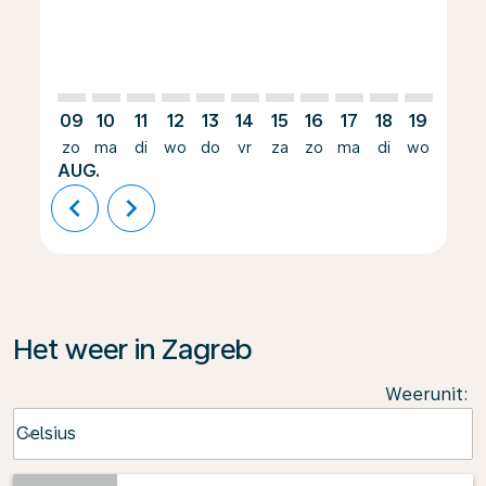
09
10
11
12
13
14
15
16
17
18
19
20
zo
ma
di
wo
do
vr
za
zo
ma
di
wo
do
AUG.
chevron_left
chevron_right
Het weer in Zagreb
Weerunit
:
Weather unit option Celsius Selected
Celsius
keyboard_arrow_down