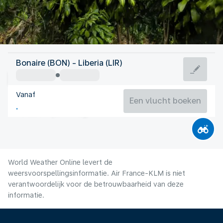
Costa Rica
Bonaire (BON) - Liberia (LIR)
Liberia
Vanaf
26°C
Costa Rica
Een vlucht boeken
Vluchttijd
Aug.
World Weather Online levert de
weersvoorspellingsinformatie. Air France-KLM is niet
verantwoordelijk voor de betrouwbaarheid van deze
informatie.