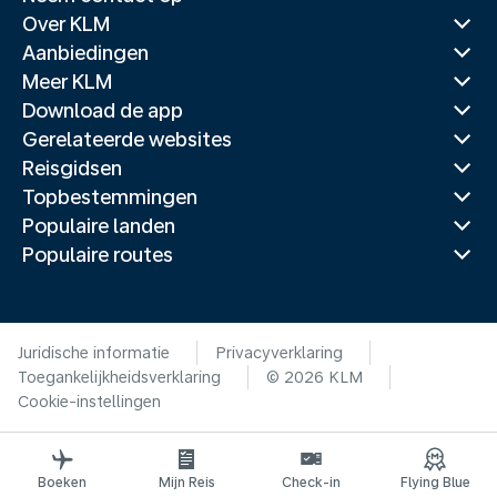
Over KLM
Aanbiedingen
Meer KLM
Download de app
Gerelateerde websites
Reisgidsen
Topbestemmingen
Populaire landen
Populaire routes
Juridische informatie
Privacyverklaring
Toegankelijkheidsverklaring
© 2026 KLM
Cookie-instellingen
Boeken
Mijn Reis
Check-in
Flying Blue