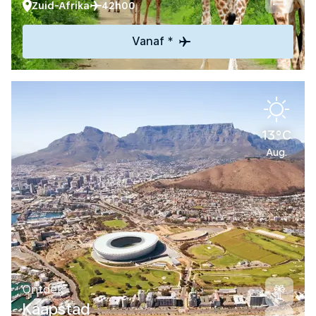
Zuid-Afrika
42h00
Vanaf *
13°C
Aug.
Ontdek
Kaapstad