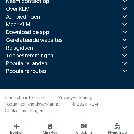
Neem contact op
Over KLM
Aanbiedingen
Meer KLM
Download de app
Gerelateerde websites
Reisgidsen
Topbestemmingen
Populaire landen
Populaire routes
Juridische informatie
Privacyverklaring
Toegankelijkheidsverklaring
© 2026 KLM
Cookie-instellingen
Boeken
Mijn Reis
Check-in
Flying Blue