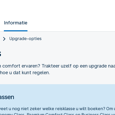
Informatie
Upgrade-opties
s
 en comfort ervaren? Trakteer uzelf op een upgrade n
hoe u dat kunt regelen.
lassen
weet u nog niet zeker welke reisklasse u wilt boeken? Om
onomy Class, Premium Comfort Class en Business Class v