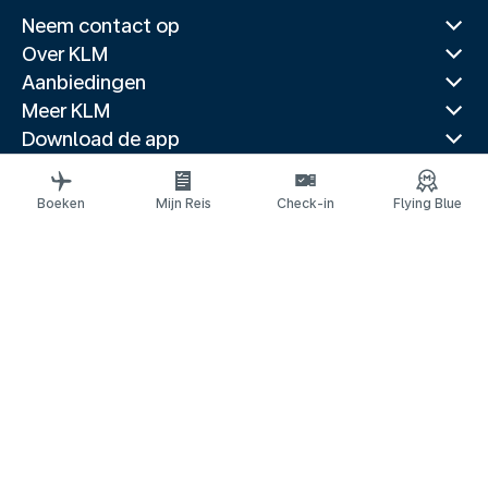
Neem contact op
Over KLM
Aanbiedingen
Meer KLM
Download de app
Gerelateerde websites
Reisgidsen
Boeken
Mijn Reis
Check-in
Flying Blue
Topbestemmingen
Populaire landen
Populaire routes
Juridische informatie
Privacyverklaring
Toegankelijkheidsverklaring
© 2026 KLM
Cookie-instellingen