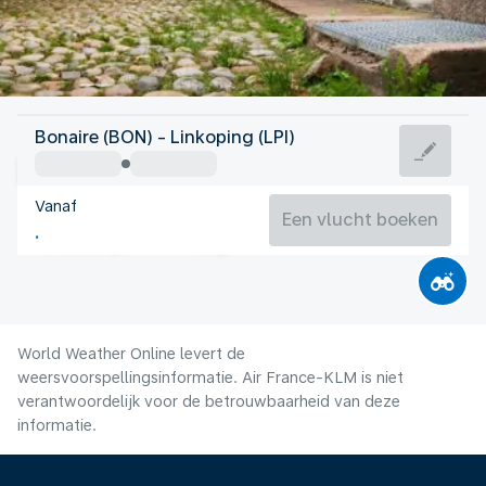
Zweden
Bonaire (BON) - Linkoping (LPI)
Linköping
Vanaf
17°C
Zweden
Een vlucht boeken
Vluchttijd
Aug.
World Weather Online levert de
weersvoorspellingsinformatie. Air France-KLM is niet
verantwoordelijk voor de betrouwbaarheid van deze
informatie.