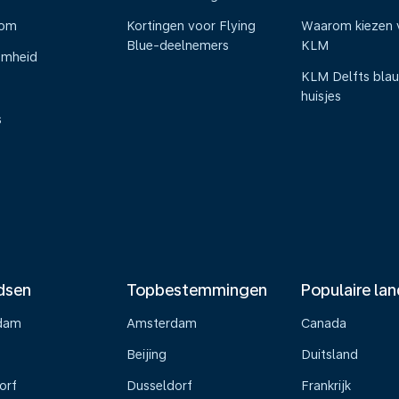
oom
Kortingen voor Flying
Waarom kiezen 
Blue-deelnemers
KLM
amheid
KLM Delfts bla
huisjes
s
dsen
Topbestemmingen
Populaire la
dam
Amsterdam
Canada
Beijing
Duitsland
orf
Dusseldorf
Frankrijk