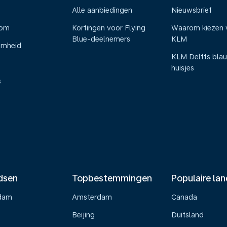
Alle aanbiedingen
Nieuwsbrief
oom
Kortingen voor Flying
Waarom kiezen 
Blue-deelnemers
KLM
amheid
KLM Delfts bla
huisjes
s
dsen
Topbestemmingen
Populaire la
dam
Amsterdam
Canada
Beijing
Duitsland