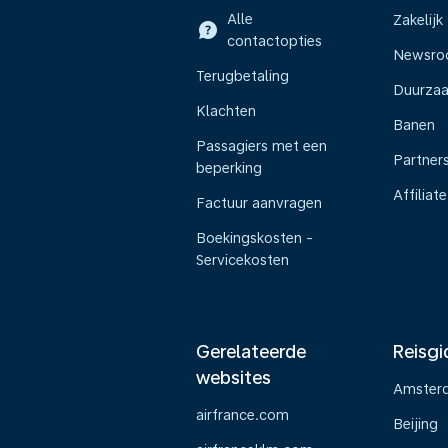
Alle
Zakelijk
contactopties
Newsr
Terugbetaling
Duurza
Klachten
Banen
Passagiers met een
Partner
beperking
Affiliate
Factuur aanvragen
Boekingskosten -
Servicekosten
Gerelateerde
Reisgi
websites
Amster
airfrance.com
Beijing