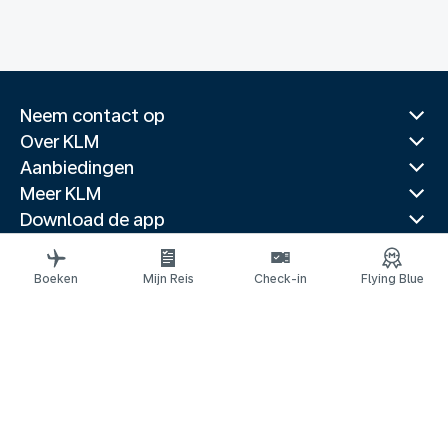
Neem contact op
Over KLM
Aanbiedingen
Meer KLM
Download de app
Gerelateerde websites
Reisgidsen
Boeken
Mijn Reis
Check-in
Flying Blue
Topbestemmingen
Populaire landen
Populaire routes
Juridische informatie
Privacyverklaring