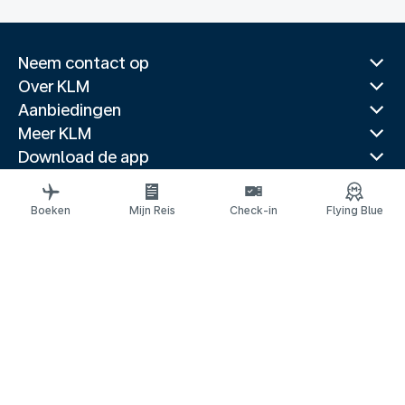
Neem contact op
Over KLM
Aanbiedingen
Meer KLM
Download de app
Gerelateerde websites
Reisgidsen
Boeken
Mijn Reis
Check-in
Flying Blue
Topbestemmingen
Populaire landen
Populaire routes
Juridische informatie
Privacyverklaring
Toegankelijkheidsverklaring
© 2026 KLM
Cookie-instellingen