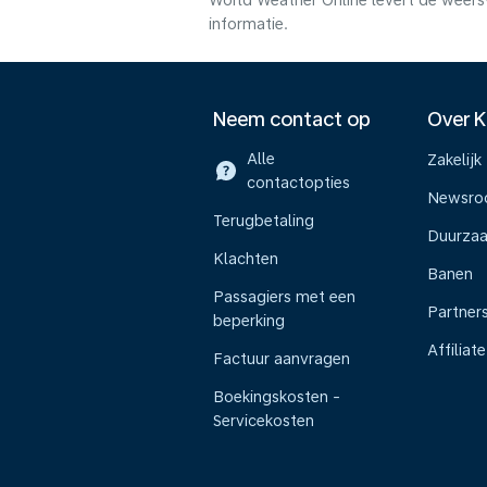
World Weather Online levert de weers
informatie.
Neem contact op
Over 
Alle
Zakelijk
contactopties
Newsr
Terugbetaling
Duurza
Klachten
Banen
Passagiers met een
Partner
beperking
Affiliate
Factuur aanvragen
Boekingskosten -
Servicekosten