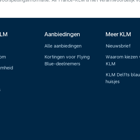
voorspellingsinformatie. Air France-KLM is niet verantwoordelijk 
KLM
Aanbiedingen
Meer KLM
Alle aanbiedingen
Nieuwsbrief
oom
Kortingen voor Flying
Waarom kiezen 
Blue-deelnemers
KLM
amheid
KLM Delfts bla
huisjes
s