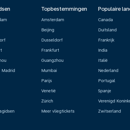
dsen
Topbestemmingen
Populaire la
dam
Amsterdam
Canada
Beijing
Duitsland
orf
Dusseldorf
Frankrijk
t
Frankfurt
India
hou
Guangzhou
Italië
s Madrid
Mumbai
Nederland
Parijs
Portugal
Venetië
Spanje
Zürich
Verenigd Koninkr
isgidsen
Meer vliegtickets
Zwitserland