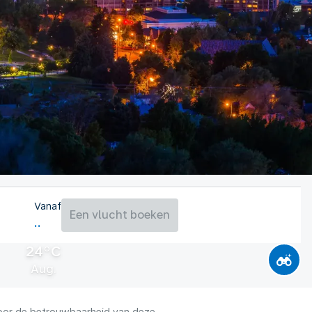
Vanaf
Een vlucht boeken
24°C
Aug.