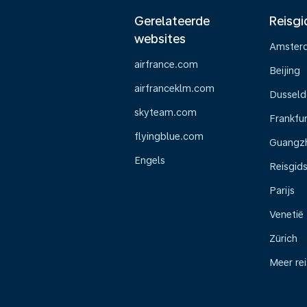
Gerelateerde
Reisgi
websites
Amster
airfrance.com
Beijing
airfranceklm.com
Dusseld
skyteam.com
Frankfur
flyingblue.com
Guangz
Engels
Reisgid
Parijs
Venetië
Zürich
Meer re