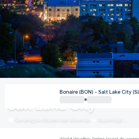
Verenigde Staten van Amerika
Bonaire (BON) - Salt Lake City (S
Salt Lake City
Verenigde Staten van Amerika
Vluchttijd