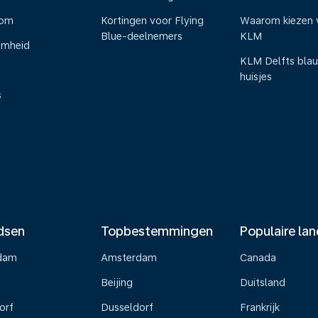
oom
Kortingen voor Flying
Waarom kiezen 
Blue-deelnemers
KLM
amheid
KLM Delfts bla
huisjes
s
dsen
Topbestemmingen
Populaire la
dam
Amsterdam
Canada
Beijing
Duitsland
orf
Dusseldorf
Frankrijk