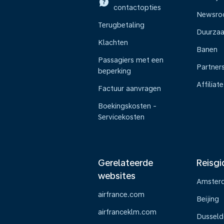
contactopties
Newsr
Terugbetaling
Duurza
Klachten
Banen
Passagiers met een
Partner
beperking
Affiliate
Factuur aanvragen
Boekingskosten -
Servicekosten
Gerelateerde
Reisgi
websites
Amster
airfrance.com
Beijing
airfranceklm.com
Dusseld