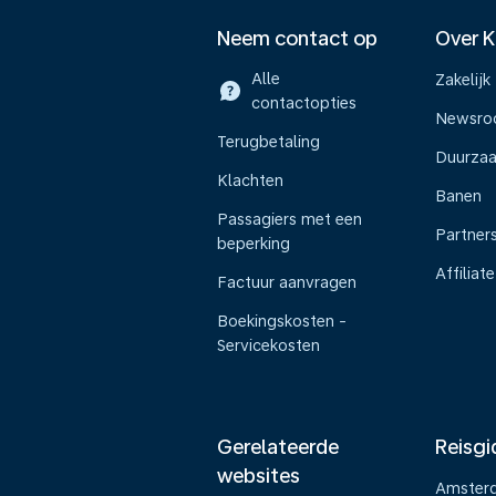
Neem contact op
Over 
Alle
Zakelijk
contactopties
Newsr
Terugbetaling
Duurza
Klachten
Banen
Passagiers met een
Partner
beperking
Affiliate
Factuur aanvragen
Boekingskosten -
Servicekosten
Gerelateerde
Reisgi
websites
Amster