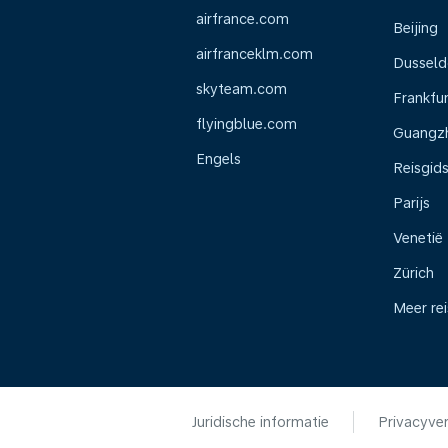
airfrance.com
Beijing
airfranceklm.com
Dusseld
skyteam.com
Frankfur
flyingblue.com
Guangz
Engels
Reisgid
Parijs
Venetië
Zürich
Meer re
Juridische informatie
Privacyver