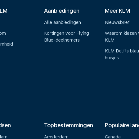
KLM
Aanbiedingen
Meer KLM
Alle aanbiedingen
Nieuwsbrief
oom
Kortingen voor Flying
Waarom kiezen 
Blue-deelnemers
KLM
amheid
KLM Delfts bla
huisjes
s
dsen
Topbestemmingen
Populaire la
dam
Amsterdam
Canada