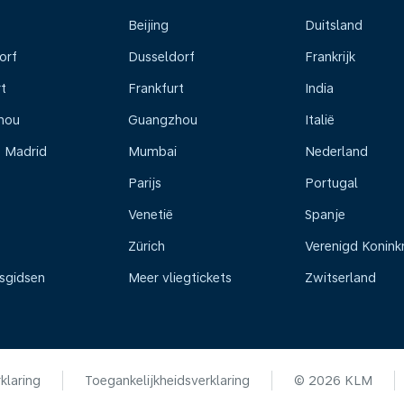
Beijing
Duitsland
orf
Dusseldorf
Frankrijk
t
Frankfurt
India
hou
Guangzhou
Italië
s Madrid
Mumbai
Nederland
Parijs
Portugal
Venetië
Spanje
Zürich
Verenigd Koninkr
isgidsen
Meer vliegtickets
Zwitserland
klaring
Toegankelijkheidsverklaring
© 2026 KLM