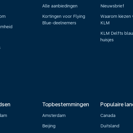
Alle aanbiedingen
Nieuwsbrief
oom
Kortingen voor Flying
Waarom kiezen 
Blue-deelnemers
KLM
amheid
KLM Delfts bla
huisjes
s
dsen
Topbestemmingen
Populaire la
dam
Amsterdam
Canada
Beijing
Duitsland