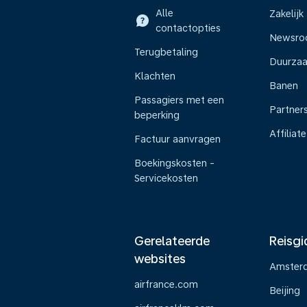
Alle
Zakelijk
contactopties
Newsr
Terugbetaling
Duurza
Klachten
Banen
Passagiers met een
Partner
beperking
Affiliate
Factuur aanvragen
Boekingskosten -
Servicekosten
Gerelateerde
Reisgi
websites
Amster
airfrance.com
Beijing